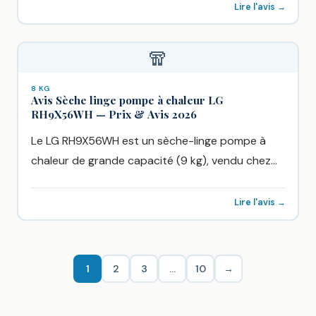
Lire l'avis →
🧣
8 KG
Avis Sèche linge pompe à chaleur LG
RH9X56WH — Prix & Avis 2026
Le LG RH9X56WH est un sèche-linge pompe à
chaleur de grande capacité (9 kg), vendu chez
Boulanger autour...
Lire l'avis →
1
2
3
…
10
→