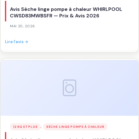
Avis Sèche linge pompe à chaleur WHIRLPOOL
CWSD83MWBSFR — Prix & Avis 2026
MAI 20, 2026
:
Lire l’avis →
Avis
Sèche
linge
pompe
à
chaleur
WHIRLPOOL
CWSD83MWBSFR
—
Prix
&
Avis
, 
12 KG ET PLUS
SÈCHE LINGE POMPE À CHALEUR
2026