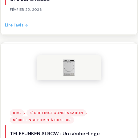
FÉVRIER 25, 2026
:
Lire l’avis →
Whirlpool
CWD86MWBRFR
Sèche-
linge
Pompe
à
Chaleur
Efficace
, 
, 
8 KG
SÈCHE LINGE CONDENSATION
SÈCHE LINGE POMPE À CHALEUR
TELEFUNKEN SL9CW : Un sèche-linge