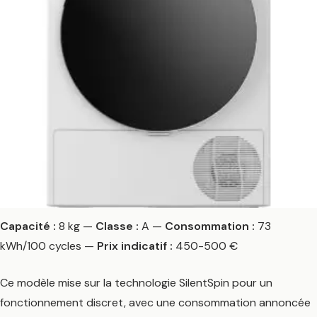
quotidien
!
Capacité :
8 kg —
Classe :
A —
Consommation :
73
kWh/100 cycles —
Prix indicatif :
450-500 €
Ce modèle mise sur la technologie SilentSpin pour un
fonctionnement discret, avec une consommation annoncée