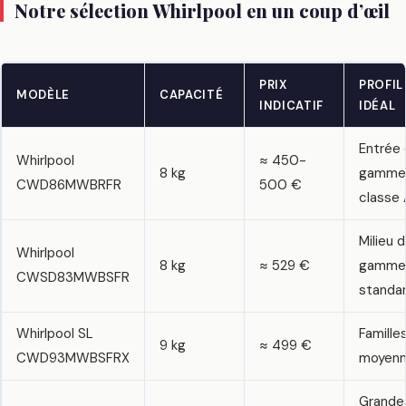
Notre sélection Whirlpool en un coup d’œil
PRIX
PROFIL
MODÈLE
CAPACITÉ
INDICATIF
IDÉAL
Entrée
Whirlpool
≈ 450-
8 kg
gamme
CWD86MWBRFR
500 €
classe 
Milieu 
Whirlpool
8 kg
≈ 529 €
gamme
CWSD83MWBSFR
standa
Whirlpool SL
Famille
9 kg
≈ 499 €
CWD93MWBSFRX
moyen
Grande