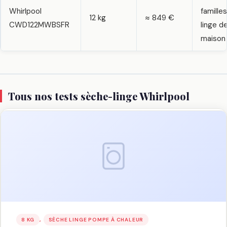
Whirlpool
familles
12 kg
≈ 849 €
CWD122MWBSFR
linge d
maison
Tous nos tests sèche-linge Whirlpool
, 
8 KG
SÈCHE LINGE POMPE À CHALEUR