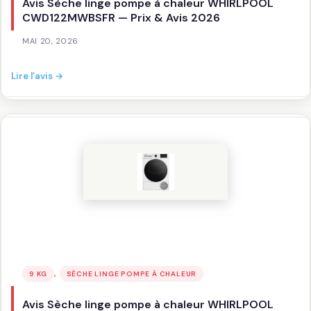
Avis Sèche linge pompe à chaleur WHIRLPOOL
CWD122MWBSFR — Prix & Avis 2026
MAI 20, 2026
:
Lire l’avis →
Avis
Sèche
linge
pompe
à
chaleur
WHIRLPOOL
CWD122MWBSFR
—
Prix
&
Avis
2026
, 
9 KG
SÈCHE LINGE POMPE À CHALEUR
Avis Sèche linge pompe à chaleur WHIRLPOOL