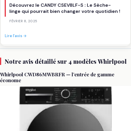
Découvrez le CANDY CSEV8LF-S : Le Sèche-
linge qui pourrait bien changer votre quotidien !
FÉVRIER 8, 2025
:
Lire l’avis →
Découvrez
le
CANDY
Notre avis détaillé sur 4 modèles Whirlpool
CSEV8LF-
S
Whirlpool CWD86MWBRFR — l’entrée de gamme
:
économe
Le
Sèche-
linge
qui
pourrait
bien
changer
votre