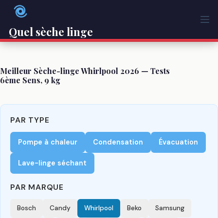
Passer
au
contenu
Quel sèche linge
Meilleur Sèche-linge Whirlpool 2026 — Tests
6ème Sens, 9 kg
PAR TYPE
Pompe à chaleur
Condensation
Évacuation
Lave-linge séchant
PAR MARQUE
Bosch
Candy
Whirlpool
Beko
Samsung