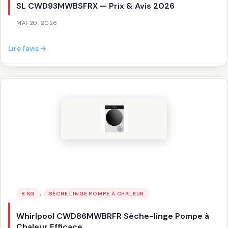
SL CWD93MWBSFRX — Prix & Avis 2026
MAI 20, 2026
:
Lire l’avis →
Avis
Sèche
linge
pompe
à
chaleur
WHIRLPOOL
SL
CWD93MWBSFRX
—
Prix
&
Avis
, 
8 KG
SÈCHE LINGE POMPE À CHALEUR
2026
Whirlpool CWD86MWBRFR Sèche-linge Pompe à
Chaleur Efficace