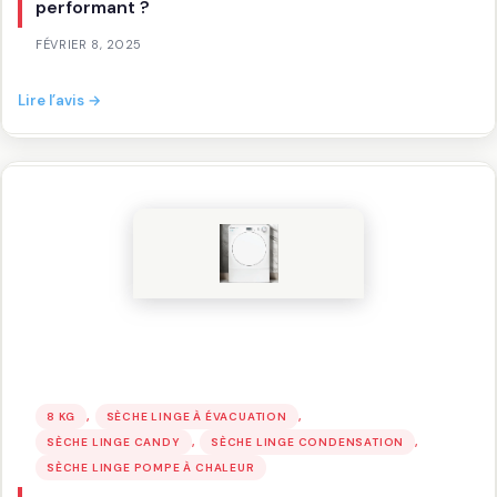
performant ?
FÉVRIER 8, 2025
:
Lire l’avis →
TELEFUNKEN
SL9CW
:
Un
sèche-
linge
performant
?
, 
, 
8 KG
SÈCHE LINGE À ÉVACUATION
, 
, 
SÈCHE LINGE CANDY
SÈCHE LINGE CONDENSATION
SÈCHE LINGE POMPE À CHALEUR