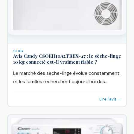
10 KG
Avis Candy CSOEH10A2TREX-47 : le sèche-linge
10 kg connecté est-il vraiment fiable ?
Le marché des sèche-linge évolue constamment,
et les familles recherchent aujourd'hui des
appareils alliant performance, praticité et
technologies...
Lire l'avis →