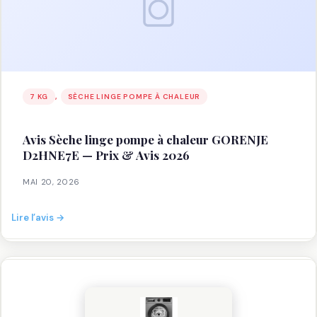
SIEMENS
WQ33G2DTFR
—
Prix
&
Avis
, 
7 KG
SÈCHE LINGE POMPE À CHALEUR
2026
Avis Sèche linge pompe à chaleur GORENJE
D2HNE7E — Prix & Avis 2026
MAI 20, 2026
:
Lire l’avis →
Avis
Sèche
linge
pompe
à
chaleur