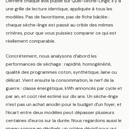
Derrière chaque avis publié sur Quel-Seche-Linge, il y a
chaleur
une grille de lecture identique, appliquée à tous les
BOSCH
modèles. Pas de favoritisme, pas de fiche bâclée :
WQG233DYFR
chaque sèche-linge est passé au crible des mêmes
—
Prix
critères, pour que vous puissiez comparer ce qui est
&
réellement comparable.
Avis
2026
Concrètement, nous analysons d’abord les
performances de séchage : rapidité, homogénéité,
qualité des programmes coton, synthétique, laine ou
délicat. Vient ensuite la consommation, le nerf de la
guerre : classe énergétique, kWh annoncés par cycle et
par an, et coût réel estimé sur dix ans. Un sèche-linge
n’est pas un achat anodin pour le budget d’un foyer, et
l’écart entre deux modèles peut dépasser plusieurs
centaines d’euros sur la durée. Nous regardons aussi le
niveau sonore en décibels, un critère décisif pour qui