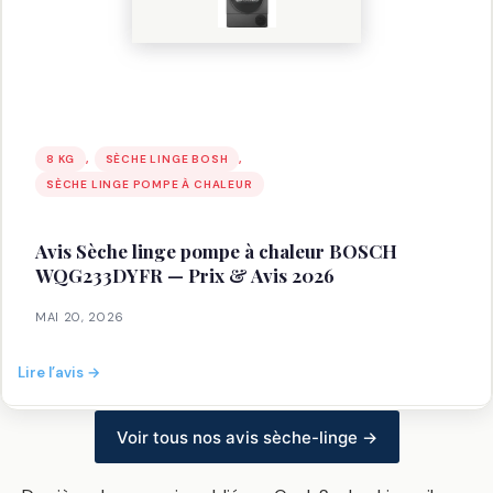
GORENJE
D2HNE7E
—
Prix
&
Avis
2026
, 
, 
8 KG
SÈCHE LINGE BOSH
SÈCHE LINGE POMPE À CHALEUR
Avis Sèche linge pompe à chaleur BOSCH
WQG233DYFR — Prix & Avis 2026
MAI 20, 2026
:
Lire l’avis →
Avis
Sèche
Voir tous nos avis sèche-linge →
linge
pompe
à