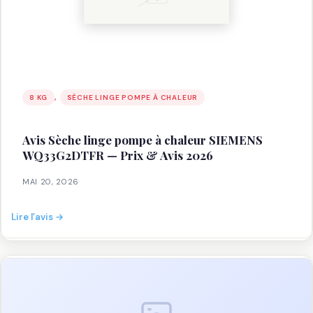
, 
8 KG
SÈCHE LINGE POMPE À CHALEUR
Avis Sèche linge pompe à chaleur SIEMENS
WQ33G2DTFR — Prix & Avis 2026
MAI 20, 2026
:
Lire l’avis →
Avis
Sèche
linge
pompe
à
chaleur