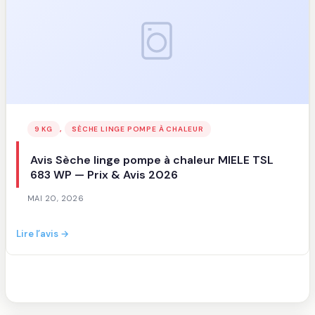
DHQE900UTDC
—
Prix
&
Avis
2026
, 
9 KG
SÈCHE LINGE POMPE À CHALEUR
Avis Sèche linge pompe à chaleur MIELE TSL
683 WP — Prix & Avis 2026
MAI 20, 2026
:
Lire l’avis →
Avis
Sèche
linge
pompe
à