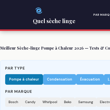
Passer
au
contenu
PAR MARQ
Quel sèche linge
Meilleur Sèche-linge Pompe à Chaleur 2026 — Tests & Co
PAR TYPE
Pompe à chaleur
Condensation
Évacuation
L
PAR MARQUE
Bosch
Candy
Whirlpool
Beko
Samsung
Electr