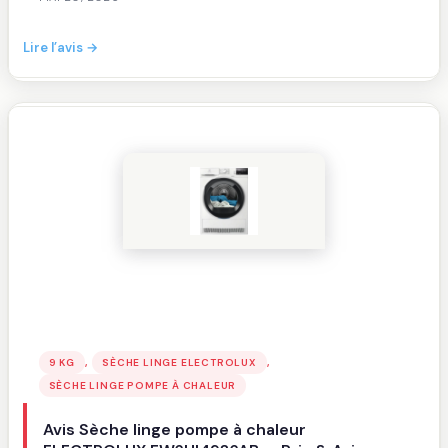
:
Lire l’avis →
Avis
Sèche
linge
pompe
à
chaleur
SAMSUNG
DV90BB7445GWS3
Bespoke
AI
—
Prix
&
Avis
, 
, 
9 KG
SÈCHE LINGE ELECTROLUX
2026
SÈCHE LINGE POMPE À CHALEUR
Avis Sèche linge pompe à chaleur