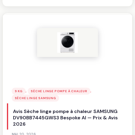
Sèche
linge
pompe
à
chaleur
AEG
TR81A3G6BOE
—
Prix
&
Avis
2026
, 
, 
9 KG
SÈCHE LINGE POMPE À CHALEUR
SÈCHE LINGE SAMSUNG
Avis Sèche linge pompe à chaleur SAMSUNG
DV90BB7445GWS3 Bespoke AI — Prix & Avis
2026
MAI 20, 2026