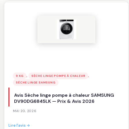
à
chaleur
LG
RH9X56WH
—
Prix
&
Avis
2026
, 
, 
9 KG
SÈCHE LINGE POMPE À CHALEUR
SÈCHE LINGE SAMSUNG
Avis Sèche linge pompe à chaleur SAMSUNG
DV90DG6845LK — Prix & Avis 2026
MAI 20, 2026
:
Lire l’avis →