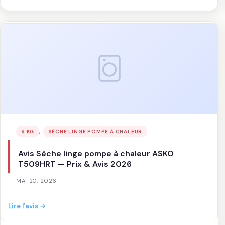
Avis
Sèche
linge
pompe
à
chaleur
ELECTROLUX
EW9HI783FC
—
Prix
&
Avis
, 
9 KG
SÈCHE LINGE POMPE À CHALEUR
2026
Avis Sèche linge pompe à chaleur ASKO
T509HRT — Prix & Avis 2026
MAI 20, 2026
:
Lire l’avis →
Avis