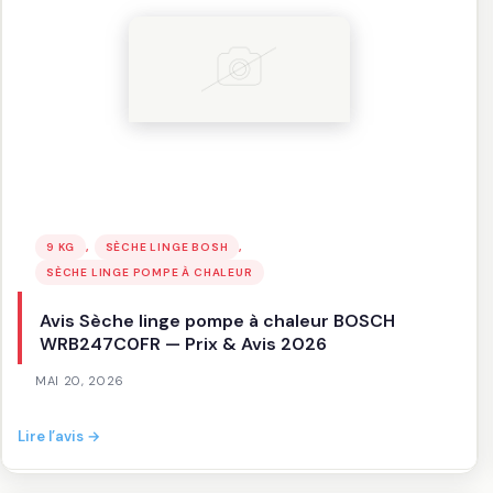
à
chaleur
BOSCH
WQG233DYFR
—
Prix
&
Avis
2026
, 
, 
9 KG
SÈCHE LINGE BOSH
SÈCHE LINGE POMPE À CHALEUR
Avis Sèche linge pompe à chaleur BOSCH
WRB247C0FR — Prix & Avis 2026
MAI 20, 2026
:
Lire l’avis →
Avis
Sèche