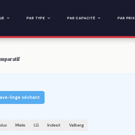
UE
PAR TYPE
PAR CAPACITÉ
PAR PRIX
mparatif
ave-linge séchant
olux
Miele
LG
Indesit
Valberg