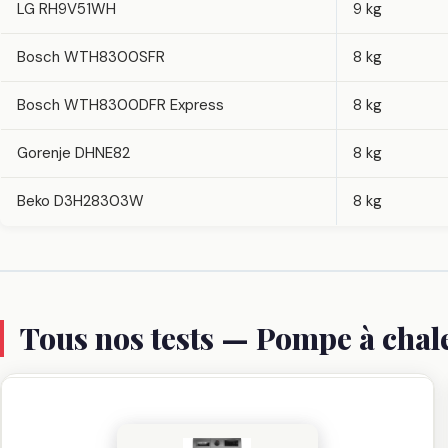
LG RH9V51WH
9 kg
Bosch WTH8300SFR
8 kg
Bosch WTH8300DFR Express
8 kg
Gorenje DHNE82
8 kg
Beko D3H28303W
8 kg
Tous nos tests — Pompe à chal