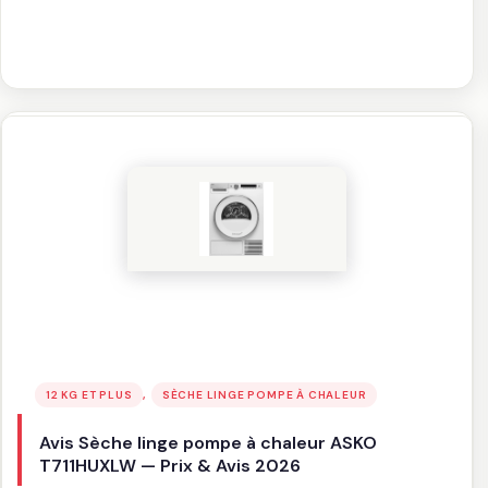
Sèche
linge
pompe
à
chaleur
ASKO
T509HRT
—
Prix
&
Avis
2026
, 
12 KG ET PLUS
SÈCHE LINGE POMPE À CHALEUR
Avis Sèche linge pompe à chaleur ASKO
T711HUXLW — Prix & Avis 2026