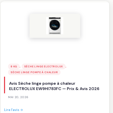
linge
pompe
à
chaleur
BOSCH
WRB247C0FR
—
Prix
&
Avis
2026
, 
, 
8 KG
SÈCHE LINGE ELECTROLUX
SÈCHE LINGE POMPE À CHALEUR
Avis Sèche linge pompe à chaleur
ELECTROLUX EW9HI783FC — Prix & Avis 2026
MAI 20, 2026
:
Lire l’avis →