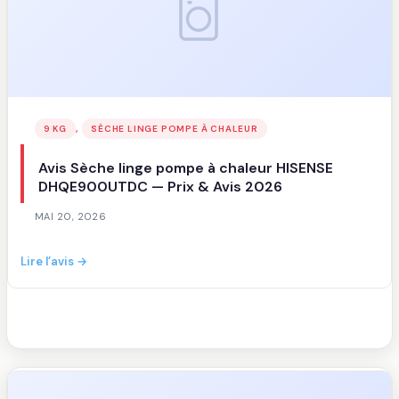
, 
9 KG
SÈCHE LINGE POMPE À CHALEUR
Avis Sèche linge pompe à chaleur HISENSE
DHQE900UTDC — Prix & Avis 2026
MAI 20, 2026
:
Lire l’avis →
Avis
Sèche
linge
pompe
à
chaleur
HISENSE