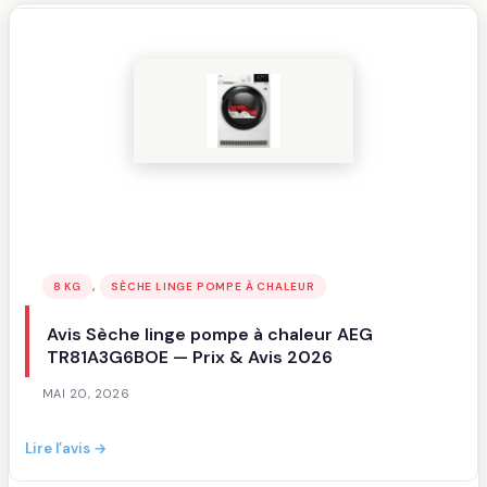
chaleur
MIELE
TSL
683
WP
—
Prix
&
Avis
2026
, 
8 KG
SÈCHE LINGE POMPE À CHALEUR
Avis Sèche linge pompe à chaleur AEG
TR81A3G6BOE — Prix & Avis 2026
MAI 20, 2026
:
Lire l’avis →
Avis