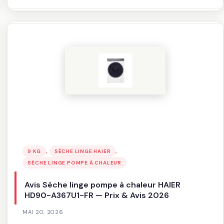
Avis
Sèche
linge
pompe
à
chaleur
SAMSUNG
DV90DG6845LK
—
Prix
&
Avis
2026
, 
, 
9 KG
SÈCHE LINGE HAIER
SÈCHE LINGE POMPE À CHALEUR
Avis Sèche linge pompe à chaleur HAIER
HD90-A367U1-FR — Prix & Avis 2026
MAI 20, 2026