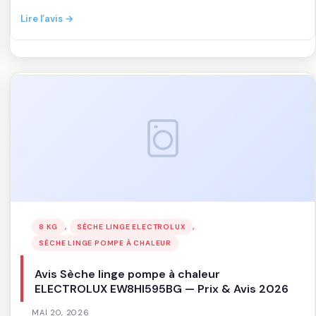
:
Lire l’avis →
Avis
Sèche
linge
pompe
à
chaleur
HAIER
HD90-
A367U1-
FR
—
Prix
&
, 
, 
8 KG
SÈCHE LINGE ELECTROLUX
Avis
SÈCHE LINGE POMPE À CHALEUR
2026
Avis Sèche linge pompe à chaleur
ELECTROLUX EW8HI595BG — Prix & Avis 2026
MAI 20, 2026