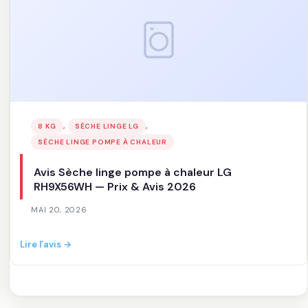
chaleur
SIEMENS
WQ46H2CTFR
—
Prix
&
Avis
2026
, 
, 
8 KG
SÈCHE LINGE LG
SÈCHE LINGE POMPE À CHALEUR
Avis Sèche linge pompe à chaleur LG
RH9X56WH — Prix & Avis 2026
MAI 20, 2026
:
Lire l’avis →
Avis
Sèche
linge
pompe