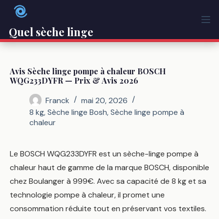
Passer
au
contenu
Quel sèche linge
Avis Sèche linge pompe à chaleur BOSCH
WQG233DYFR — Prix & Avis 2026
Franck
mai 20, 2026
8 kg
,
Sèche linge Bosh
,
Sèche linge pompe à
chaleur
Le BOSCH WQG233DYFR est un sèche-linge pompe à
chaleur haut de gamme de la marque BOSCH, disponible
chez Boulanger à 999€. Avec sa capacité de 8 kg et sa
technologie pompe à chaleur, il promet une
consommation réduite tout en préservant vos textiles.