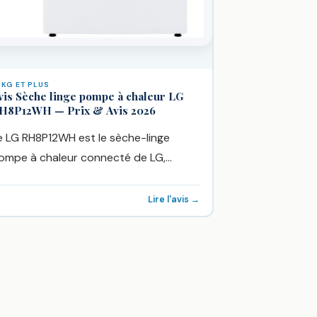
 KG ET PLUS
vis Sèche linge pompe à chaleur LG
H8P12WH — Prix & Avis 2026
e LG RH8P12WH est le sèche-linge
ompe à chaleur connecté de LG,
roposé chez Boulanger à 1342€. Sa...
Lire l'avis →