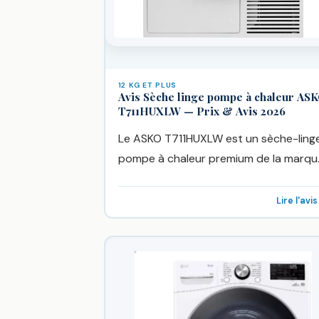
12 KG ET PLUS
Avis Sèche linge pompe à chaleur AS
T711HUXLW — Prix & Avis 2026
Le ASKO T711HUXLW est un sèche-ling
pompe à chaleur premium de la marqu
ASKO, disponible chez Boulanger à...
Lire l'avi