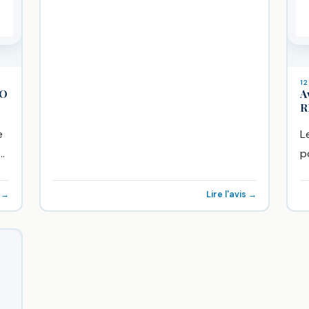
12
KO
A
R
e
L
e
p
p
s →
Lire l'avis →