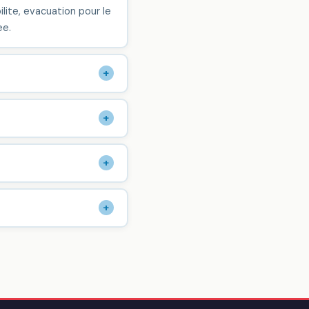
lite, evacuation pour le
ee.
+
+
+
+