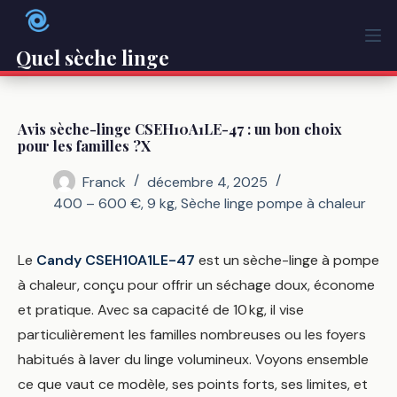
Passer
au
contenu
Quel sèche linge
Avis sèche-linge CSEH10A1LE-47 : un bon choix
pour les familles ?X
Franck
décembre 4, 2025
400 – 600 €
,
9 kg
,
Sèche linge pompe à chaleur
Le
Candy CSEH10A1LE-47
est un sèche-linge à pompe
à chaleur, conçu pour offrir un séchage doux, économe
et pratique. Avec sa capacité de 10 kg, il vise
particulièrement les familles nombreuses ou les foyers
habitués à laver du linge volumineux. Voyons ensemble
ce que vaut ce modèle, ses points forts, ses limites, et