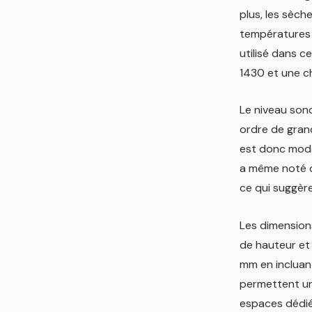
plus, les sèch
températures p
utilisé dans c
1430 et une c
Le niveau son
ordre de gran
est donc modé
a même noté q
ce qui suggère
Les dimensio
de hauteur et
mm en incluan
permettent une
espaces dédiés