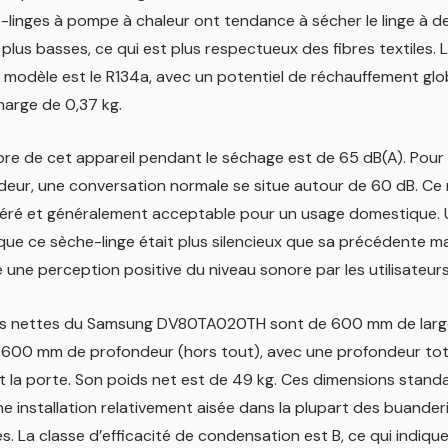
e-linges à pompe à chaleur ont tendance à sécher le linge à d
lus basses, ce qui est plus respectueux des fibres textiles. L
e modèle est le R134a, avec un potentiel de réchauffement glo
harge de 0,37 kg.
ore de cet appareil pendant le séchage est de 65 dB(A). Pour
deur, une conversation normale se situe autour de 60 dB. Ce
ré et généralement acceptable pour un usage domestique. Un
ue ce sèche-linge était plus silencieux que sa précédente ma
 une perception positive du niveau sonore par les utilisateurs
ns nettes du Samsung DV80TA020TH sont de 600 mm de larg
 600 mm de profondeur (hors tout), avec une profondeur to
t la porte. Son poids net est de 49 kg. Ces dimensions stand
 installation relativement aisée dans la plupart des buander
. La classe d’efficacité de condensation est B, ce qui indiq