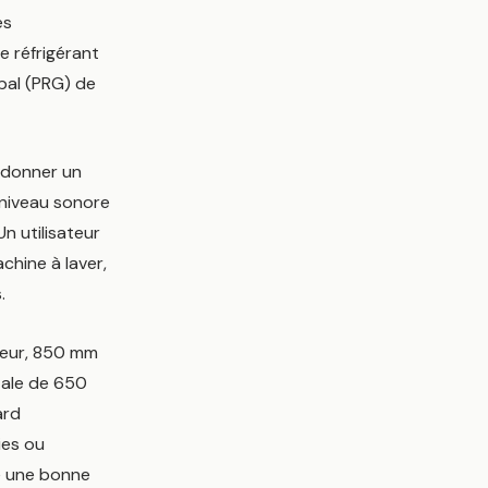
es
e réfrigérant
bal (PRG) de
 donner un
 niveau sonore
 utilisateur
chine à laver,
.
eur, 850 mm
tale de 650
ard
ies ou
ue une bonne