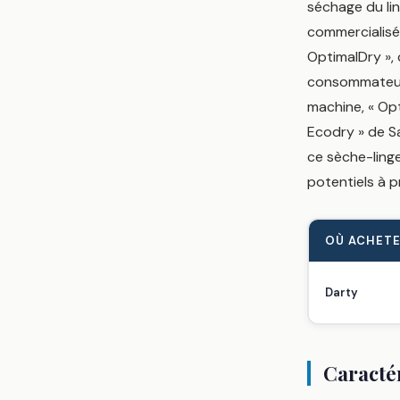
séchage du li
commercialisé 
OptimalDry », 
consommateur.
machine, « Opt
Ecodry » de Sa
ce sèche-linge
potentiels à p
OÙ ACHETE
Darty
Caractér