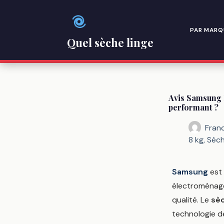
Passer
au
contenu
PAR MARQ
Quel sèche linge
Avis Samsung
performant ?
Fran
8 kg
,
Sèch
Samsung
est 
électroménage
qualité. Le
sè
technologie 