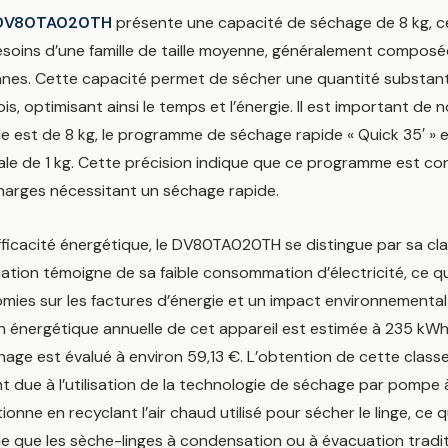
DV80TA020TH
présente une capacité de séchage de 8 kg, ce
soins d’une famille de taille moyenne, généralement composée
nes. Cette capacité permet de sécher une quantité substantie
is, optimisant ainsi le temps et l’énergie. Il est important de n
e est de 8 kg, le programme de séchage rapide « Quick 35′ » e
le de 1 kg. Cette précision indique que ce programme est co
charges nécessitant un séchage rapide.
fficacité énergétique, le DV80TA020TH se distingue par sa cl
cation témoigne de sa faible consommation d’électricité, ce qu
ies sur les factures d’énergie et un impact environnemental 
énergétique annuelle de cet appareil est estimée à 235 kWh,
hage est évalué à environ 59,13 €. L’obtention de cette class
 due à l’utilisation de la technologie de séchage par pompe à
onne en recyclant l’air chaud utilisé pour sécher le linge, ce 
ie que les sèche-linges à condensation ou à évacuation tradit