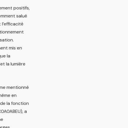
ment positifs,
uemment salué
 l’efficacité
ctionnement
sation.
ment mis en
que la
t la lumière
lème mentionné
, même en
 de la fonction
GC0A0ABEU), a
ne
arges