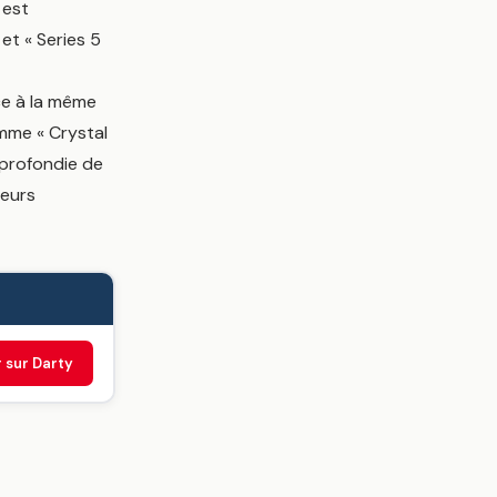
 est
et « Series 5
ce à la même
amme « Crystal
pprofondie de
teurs
r sur Darty