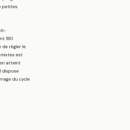
e petites
ti-
nt 180
 de régler le
 mixtes est
en atteint
il dispose
rrage du cycle