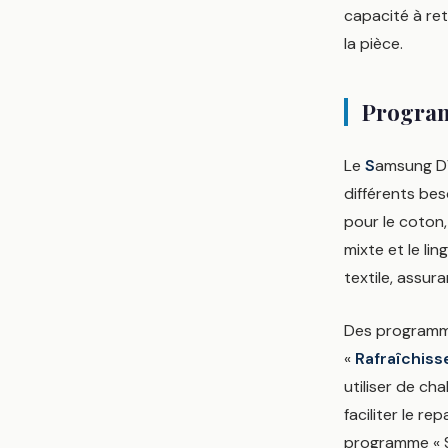
capacité à rete
la pièce.
Program
Le
S
amsung D
différents be
pour le coton, 
mixte et le li
textile, assur
Des programme
«
Rafraîchisse
utiliser de cha
faciliter le r
programme « S