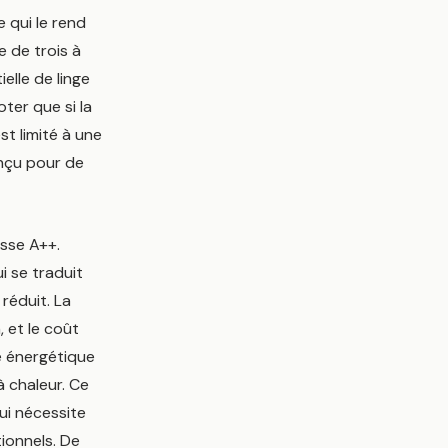
 qui le rend
 de trois à
lle de linge
oter que si la
st limité à une
nçu pour de
asse A++.
i se traduit
réduit. La
 et le coût
e énergétique
 chaleur. Ce
qui nécessite
ionnels. De