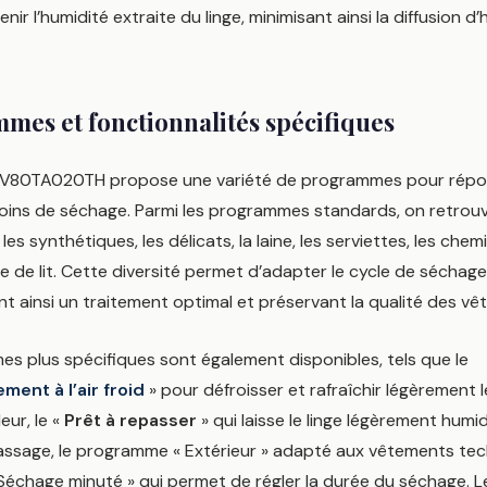
nir l’humidité extraite du linge, minimisant ainsi la diffusion d
mes et fonctionnalités spécifiques
V80TA020TH propose une variété de programmes pour répo
soins de séchage. Parmi les programmes standards, on retrou
les synthétiques, les délicats, la laine, les serviettes, les chemi
nge de lit. Cette diversité permet d’adapter le cycle de séchag
ant ainsi un traitement optimal et préservant la qualité des v
s plus spécifiques sont également disponibles, tels que le
ment à l’air froid
» pour défroisser et rafraîchir légèrement l
leur, le «
Prêt à repasser
» qui laisse le linge légèrement humi
epassage, le programme « Extérieur » adapté aux vêtements tec
échage minuté » qui permet de régler la durée du séchage.