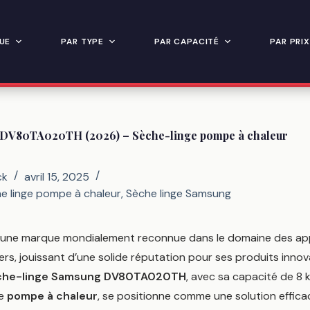
UE
PAR TYPE
PAR CAPACITÉ
PAR PRIX
 DV80TA020TH (2026) – Sèche-linge pompe à chaleur
ck
avril 15, 2025
e linge pompe à chaleur
,
Sèche linge Samsung
une marque mondialement reconnue dans le domaine des app
rs, jouissant d’une solide réputation pour ses produits innov
che-linge Samsung DV80TA020TH
, avec sa capacité de 8 
de
pompe à chaleur
, se positionne comme une solution effica