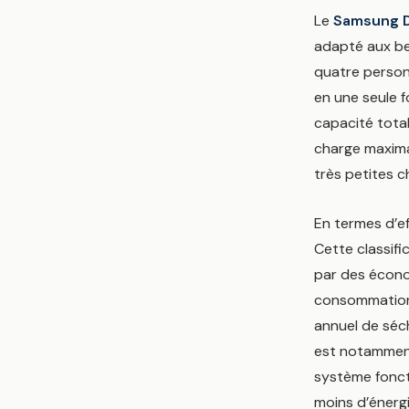
Le
Samsung 
adapté aux be
quatre person
en une seule fo
capacité total
charge maxima
très petites 
En termes d’e
Cette classifi
par des économ
consommation 
annuel de séc
est notamment
système foncti
moins d’énerg