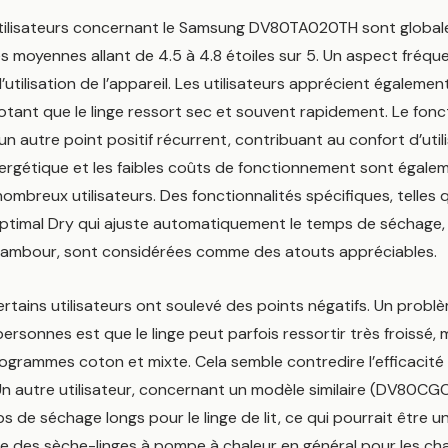
utilisateurs concernant le Samsung DV80TA020TH sont globale
s moyennes allant de 4.5 à 4.8 étoiles sur 5. Un aspect fréq
 d’utilisation de l’appareil. Les utilisateurs apprécient également
otant que le linge ressort sec et souvent rapidement. Le fon
 un autre point positif récurrent, contribuant au confort d’utili
nergétique et les faibles coûts de fonctionnement sont égale
ombreux utilisateurs. Des fonctionnalités spécifiques, telles 
ptimal Dry qui ajuste automatiquement le temps de séchage, e
 tambour, sont considérées comme des atouts appréciables.
rtains utilisateurs ont soulevé des points négatifs. Un prob
personnes est que le linge peut parfois ressortir très froissé
programmes coton et mixte. Cela semble contredire l’efficacité
 Un autre utilisateur, concernant un modèle similaire (DV80C
 de séchage longs pour le linge de lit, ce qui pourrait être u
ue des sèche-linges à pompe à chaleur en général pour les ch