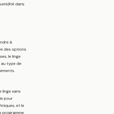
’humidité dans
ndre à
ve des options
ses, le linge
e au type de
êtements.
e linge sans
de pour
hniques, et le
 Le programme