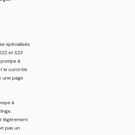
se spécialisés
S22 et S23
à pompe à
t le contrôle
ur une page
pompe à
linge.
re légèrement
oit pas un